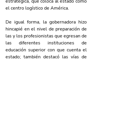
estratégica, que coloca al estado como 
el centro logístico de América.
De igual forma, la gobernadora hizo 
hincapié en el nivel de preparación de 
las y los profesionistas que egresan de 
las diferentes instituciones de 
educación superior con que cuenta el 
estado; también destacó las vías de 
acceso, tanto terrestres como aéreas, 
que conectan a Aguascalientes con 
todo el país y el mundo entero.
Por último, precisó que los países que 
reportan mayor aportación de capital 
extranjero en el estado son Japón, 
Alemania, Estados Unidos, España, 
Canadá, Francia, entre otros, 
principalmente en la industria 