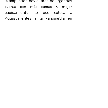
la ampliación hoy el área de urgencias 
cuenta con más camas y mejor 
equipamiento, lo que coloca a 
Aguascalientes a la vanguardia en 
atención psiquiátrica.
En el evento también estuvieron 
presentes Carolina López, titular de la 
Secretaría de Obras Públicas del 
Estado; los diputados Maximiliano 
Ramírez, Nancy Xóchitl Macías y 
Verónica Romo; así como José Antonio 
Abad Mena, director general del 
Instituto de Beneficencia Pública del 
Estado.
Galería de imágenes