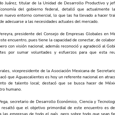
 Juárez, titular de la Unidad de Desarrollo Productivo y jefa
Economía del gobierno federal, detalló que actualmente l
n nuevo entorno comercial, lo que las ha llevado a hacer tra
de adecuarse a las necesidades actuales del mercado.
reyra, presidente del Consejo de Empresas Globales en Méx
ste encuentro, pues tiene la capacidad de conectar, de colabora
pero con visión nacional; además reconoció y agradeció al Gob
tes por sumar voluntades y esfuerzos para que esta reu
ales, vicepresidente de la Asociación Mexicana de Secretario
acó que Aguascalientes es hoy un referente nacional en atracci
nto de talento local; destacó que se busca hacer de Méxic
tro humano.
ega, secretario de Desarrollo Económico, Ciencia y Tecnologí
 resaltó que el objetivo primordial de este encuentro es defi
a las empresas de todo el país, pero sobre todo que sean fav