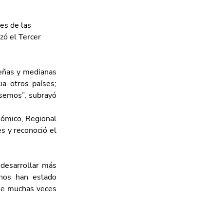
es de las 
ó el Tercer 
eñas y medianas 
 otros países; 
semos”, subrayó 
ómico, Regional 
 y reconoció el 
desarrollar más 
nos han estado 
e muchas veces 