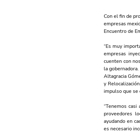
Con el fin de p
empresas mexica
Encuentro de Em
“Es muy importa
empresas inyec
cuenten con nos
la gobernadora. 
Altagracia Góme
y Relocalizació
impulso que se 
“Tenemos casi a
proveedores lo
ayudando en ca
es necesario in