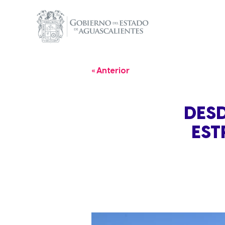
« Anterior
DESD
EST