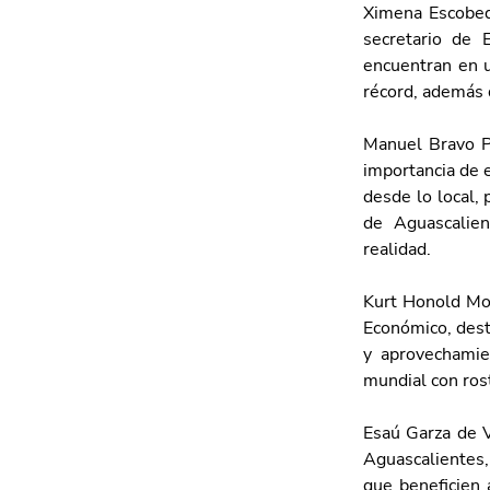
Ximena Escobedo
secretario de 
encuentran en u
récord, además 
Manuel Bravo Pe
importancia de e
desde lo local, 
de Aguascalien
realidad. 
Kurt Honold Mor
Económico, dest
y aprovechamie
mundial con ros
Esaú Garza de V
Aguascalientes,
que beneficien 