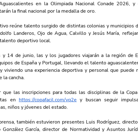
Aguascalientes en la Olimpiada Nacional Conade 2026, y 
arán la final nacional por la medalla de oro.
ivo reúne talento surgido de distintas colonias y municipios 
dolfo Landeros, Ojo de Agua, Calvillo y Jesús María, reflejan
talento deportivo local.
 y 14 de junio, las y los jugadores viajarán a la región de E
quipos de España y Portugal, llevando el talento aguascalenten
 y viviendo una experiencia deportiva y personal que puede m
e la cancha.
r que
las inscripciones para todas las disciplinas de la Copa
rtas en 
https://copafacil.com/vq2e
 y buscan seguir impulsa
as, niños y jóvenes del estado.
prensa, también estuvieron presentes Luis Rodríguez, director
 González García, director de Normatividad y Asuntos Juríd