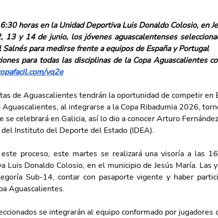
16:30 horas en la Unidad Deportiva Luis Donaldo Colosio, en J
, 13 y 14 de junio, los jóvenes aguascalentenses seleccionado
l Salnés para medirse frente a equipos de España y Portugal
ciones para todas las disciplinas de la Copa Aguascalientes co
copafacil.com/vq2e
stas de Aguascalientes tendrán la oportunidad de competir en
a Aguascalientes, al integrarse a la Copa Ribadumia 2026, torn
e se celebrará en Galicia, así lo dio a conocer Arturo Fernández
 del Instituto del Deporte del Estado (IDEA).
ste proceso, este martes se realizará una visoría a las 16
a Luis Donaldo Colosio, en el municipio de Jesús María. Las y 
egoría Sub-14, contar con pasaporte vigente y haber partic
opa Aguascalientes.
eccionados se integrarán al equipo conformado por jugadores 