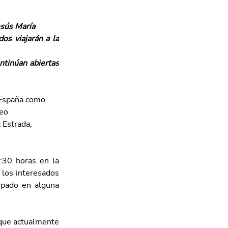
esús María
s viajarán a la 
ntinúan abiertas 
 España como 
eo 
 Estrada, 
:30 horas en la 
los interesados 
ipado en alguna 
que actualmente 