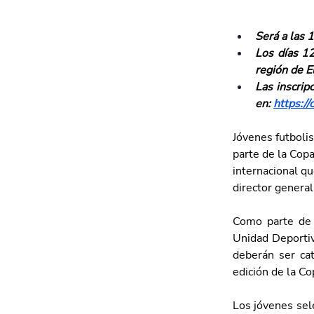
Será a las 
Los días 12
región de E
Las inscrip
en: 
https://
Jóvenes futboli
parte de la Cop
internacional qu
director general
Como parte de e
Unidad Deportiv
deberán ser cat
edición de la C
Los jóvenes sel