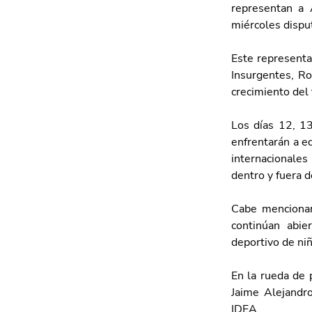
representan a 
miércoles disput
Este representat
Insurgentes, Ro
crecimiento del 
Los días 12, 13
enfrentarán a e
internacionales
dentro y fuera d
Cabe menciona
continúan abie
deportivo de niñ
En la rueda de 
Jaime Alejandro
IDEA.