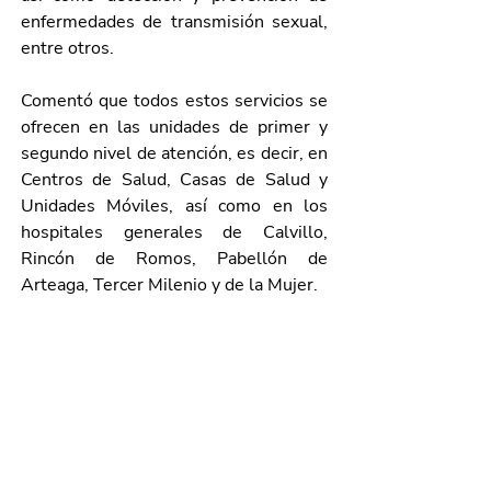
enfermedades de transmisión sexual, 
entre otros.
Comentó que todos estos servicios se 
ofrecen en las unidades de primer y 
segundo nivel de atención, es decir, en 
Centros de Salud, Casas de Salud y 
Unidades Móviles, así como en los 
hospitales generales de Calvillo, 
Rincón de Romos, Pabellón de 
Arteaga, Tercer Milenio y de la Mujer.
Galaviz Tristán mencionó, por último, 
que anualmente se atiende en 
Aguascalientes un promedio de 22 mil 
nacimientos, de los cuales, 12 mil 
corren a cargo de la Secretaría de 
Salud del Estado.