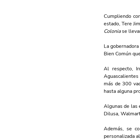
Cumpliendo con 
estado, Tere Ji
Colonia 
se lleva
La gobernadora 
Bien Común que 
Al respecto, I
Aguascalientes 
más de 300 vaca
hasta alguna pro
Algunas de las 
Dilusa, Walmart,
Además, se co
personalizada a