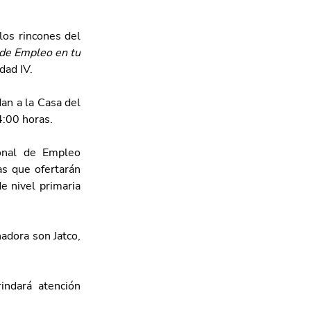
os rincones del 
de Empleo en tu 
dad IV. 
n a la Casa del 
4:00 horas.
onal de Empleo 
s que ofertarán 
 nivel primaria 
dora son Jatco, 
dará atención 