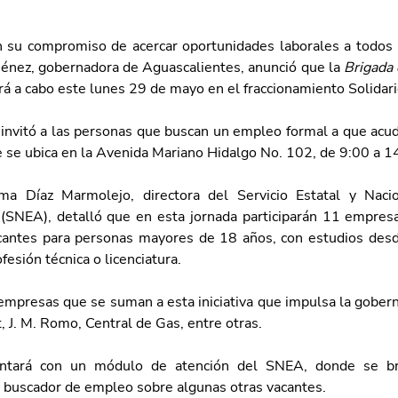
su compromiso de acercar oportunidades laborales a todos l
ménez, gobernadora de Aguascalientes, anunció que la 
Brigada 
rá a cabo este lunes 29 de mayo en el fraccionamiento Solidari
invitó a las personas que buscan un empleo formal a que acuda
se ubica en la Avenida Mariano Hidalgo No. 102, de 9:00 a 1
rma Díaz Marmolejo, directora del Servicio Estatal y Naci
(SNEA), detalló que en esta jornada participarán 11 empresa
ntes para personas mayores de 18 años, con estudios desde
fesión técnica o licenciatura. 
empresas que se suman a esta iniciativa que impulsa la goberna
 J. M. Romo, Central de Gas, entre otras. 
ntará con un módulo de atención del SNEA, donde se brin
l buscador de empleo sobre algunas otras vacantes.