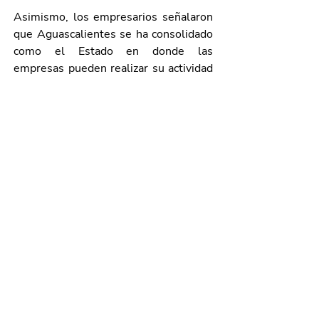
Asimismo, los empresarios señalaron 
que Aguascalientes se ha consolidado 
como el Estado en donde las 
empresas pueden realizar su actividad 
económica con seguridad y en paz, 
además de que se ha convertido en un 
importante polo de atracción de 
inversiones, ya que presenta los 
niveles de seguridad más elevados en 
la región.
Comentaron que otro indicador de los 
resultados en materia de seguridad es 
que se ha observado un incremento en 
el número de visitantes a la entidad, 
ya sea en viajes de negocio o de 
placer; así como en la organización de 
eventos y congresos nacionales, lo 