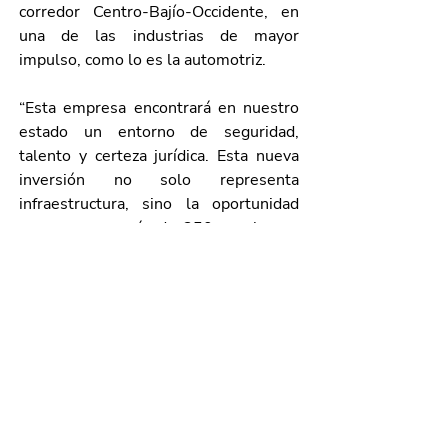
corredor Centro-Bajío-Occidente, en 
una de las industrias de mayor 
impulso, como lo es la automotriz.
“Esta empresa encontrará en nuestro 
estado un entorno de seguridad, 
talento y certeza jurídica. Esta nueva 
inversión no solo representa 
infraestructura, sino la oportunidad 
para generar más de 250 empleos y 
detonar el desarrollo de proveeduría 
local especializada”, sostuvo.
En el evento, también estuvieron 
Leonardo Montañez Castro, 
presidente municipal de 
Aguascalientes; Dong Wei, consejera 
ministra de China en México; Ray 
Chang, CEO de UTAS-NOVA México; 