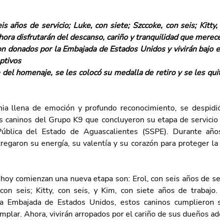
is años de servicio; Luke, con siete; Szccoke, con seis; Kitty, 
ahora disfrutarán del descanso, cariño y tranquilidad que merec
n donados por la Embajada de Estados Unidos y vivirán bajo el
ptivos
del homenaje, se les colocó su medalla de retiro y se les quit
ia llena de emoción y profundo reconocimiento, se despidió
s caninos del Grupo K9 que concluyeron su etapa de servicio e
ública del Estado de Aguascalientes (SSPE). Durante años
egaron su energía, su valentía y su corazón para proteger la 
hoy comienzan una nueva etapa son: Erol, con seis años de serv
 con seis; Kitty, con seis, y Kim, con siete años de trabajo
 Embajada de Estados Unidos, estos caninos cumplieron s
plar. Ahora, vivirán arropados por el cariño de sus dueños ado