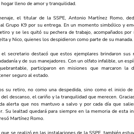
 hogar lleno de amor y tranquilidad.
enaje, el titular de la SSPE, Antonio Martínez Romo, dedi
al Grupo K9 por su entrega. En un momento simbólico y emot
etiro y se les quitó su pechera de trabajo, acompañados por
Delta y Nico, quienes los despidieron como parte de su manada.
el secretario destacó que estos ejemplares brindaron sus 
iudadanía y de sus manejadores. Con un olfato infalible, un espír
quebrantable, participaron en misiones que marcaron la di
ener seguro al estado.
s su retiro, no como una despedida, sino como el inicio de
 del descanso, el cariño y la tranquilidad que merecen. Gracias
da alerta que nos mantuvo a salvo y por cada día que salie
r. Su lealtad quedará para siempre en la memoria de esta inst
presó Martínez Romo.
 que se realizó en las instalaciones de la SSPE, también estuv