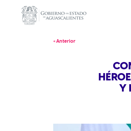
« Anterior
CON
HÉROE
Y 