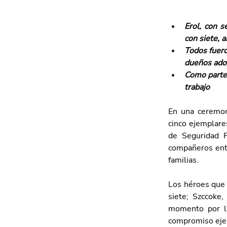
Erol, con se
con siete, 
Todos fuero
dueños ado
Como parte 
trabajo
En una ceremon
cinco ejemplare
de Seguridad P
compañeros entr
familias.
Los héroes que 
siete; Szccoke,
momento por la
compromiso ejem