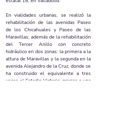
estatal 18, en Valladolid.
En vialidades urbanas, se realizó la 
rehabilitación de las avenidas Paseo 
de los Chicahuales y Paseo de las 
Maravillas; además de la rehabilitación 
del Tercer Anillo con concreto 
hidráulico en dos zonas: la primera a la 
altura de Maravillas y la segunda en la 
avenida Alejandro de la Cruz, donde se 
ha construido el equivalente a tres 
veces el Estadio Victoria, gracias a una 
inversión superior a los 67 millones 
de pesos.
Con el fin de brindar a las familias un 
espacio digno para la recreación y el 
esparcimiento, se mejoró el Parque 
Alejandro de la Cruz en el 