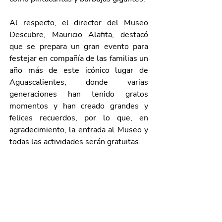
Al respecto, el director del Museo 
Descubre, Mauricio Alafita, destacó 
que se prepara un gran evento para 
festejar en compañía de las familias un 
año más de este icónico lugar de 
Aguascalientes, donde varias 
generaciones han tenido gratos 
momentos y han creado grandes y 
felices recuerdos, por lo que, en 
agradecimiento, la entrada al Museo y 
todas las actividades serán gratuitas.
Para mayor información se puede 
consultar en Facebook como 
@descubreags, Instagram como 
Museo Descubre o al teléfono 449 
978 03 38.