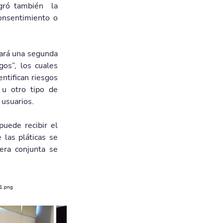
gró también  la 
onsentimiento o 
rá una segunda 
os”, los cuales 
ntifican riesgos 
 u otro tipo de 
 usuarios.
uede recibir el 
las pláticas se 
ra conjunta se 