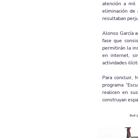
atención a mil 
eliminación de 
resultaban perju
Alonso García 
fase que consis
permitirán la in
en internet, si
actividades ilíc
Para concluir, 
programa “Escue
realicen en su
construyan espa