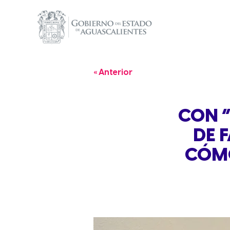
« Anterior
CON 
DE 
CÓMO