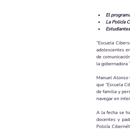
El programa
La Policía 
Estudiantes
“Escuela Cibers
adolescentes en
de comunicación
la gobernadora 
Manuel Alonso Ga
que “Escuela Ci
de familia y per
navegar en inter
A la fecha se h
docentes y padr
Policía Ciberné