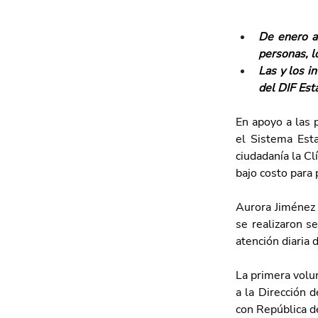
De enero a
personas, l
Las y los i
del DIF Est
En apoyo a las 
el Sistema Esta
ciudadanía la Cl
bajo costo para 
Aurora Jiménez 
se realizaron s
atención diaria 
La primera volun
a la Dirección 
con República de