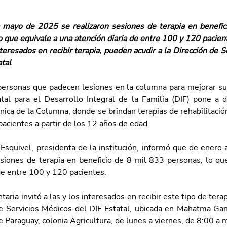
 mayo de 2025 se realizaron sesiones de terapia en benefic
o que equivale a una atención diaria de entre 100 y 120 pacien
nteresados en recibir terapia, pueden acudir a la Dirección de S
atal
personas que padecen lesiones en la columna para mejorar su c
tal para el Desarrollo Integral de la Familia (DIF) pone a di
ínica de la Columna, donde se brindan terapias de rehabilitación
pacientes a partir de los 12 años de edad.
Esquivel, presidenta de la institución, informó que de enero
esiones de terapia en beneficio de 8 mil 833 personas, lo que
de entre 100 y 120 pacientes.
taria invitó a las y los interesados en recibir este tipo de terap
de Servicios Médicos del DIF Estatal, ubicada en Mahatma Gand
 Paraguay, colonia Agricultura, de lunes a viernes, de 8:00 a.