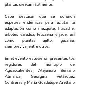
plantas crezcan fácilmente.
Cabe destacar que se donaron 
especies endémicas para facilitar la 
adaptación como mezquite, huizache, 
árboles varaduz, leucaena y jade, así 
como plantas ajillo, gazania, 
siempreviva, entre otros.
En el evento estuvieron presentes los 
regidores del municipio de 
Aguascalientes, Alejandro Serrano 
Almanza, Georgina Velázquez 
Contreras y María Guadalupe Arellano 
Espinosa; el secretario de Medio 
Ambiente y Desarrollo Sustentable 
del Municipio de Aguascalientes, Julio 
César Medina Delgado, y el secretario 