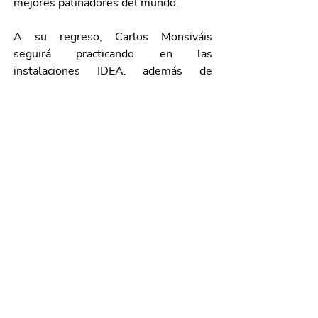
mejores patinadores del mundo. 
A su regreso, Carlos Monsiváis 
seguirá practicando en las 
instalaciones IDEA, además de 
continuar con su preparación 
académica, ya que actualmente cursa 
el sexto semestre de la Licenciatura 
en Urbanismo en la Universidad 
Autónoma de Aguascalientes (UAA).
Carlos aprovechó para enviar un 
mensaje a otros jóvenes e invitarlos a 
formar parte de alguna disciplina que 
les permita destacar en el ámbito 
deportivo.