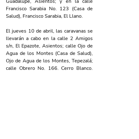
Guadalupe, Asientos; y en la calle 
Francisco Sarabia No. 123 (Casa de 
Salud), Francisco Sarabia, El Llano. 
El jueves 10 de abril, las caravanas se 
llevarán a cabo en la calle 2 Amigos 
s/n, El Epazote, Asientos; calle Ojo de 
Agua de los Montes (Casa de Salud), 
Ojo de Agua de los Montes, Tepezalá; 
calle Obrero No. 166, Cerro Blanco, 
Calvillo; calle Madero esq. Niños 
Héroes, Las Adjuntas, Asientos; y en 
la calle Francisco I. Madero No.120 
(Casa de Salud), Los Ramírez, Jesús 
María. 
Para más información, comunicarse al 
teléfono 449 910 79 00, extensión 
7989, o a través de las redes sociales 