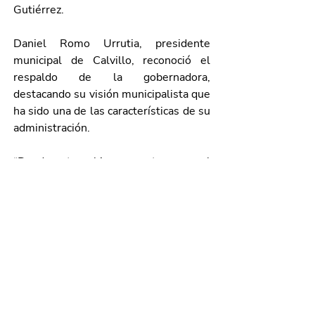
Gutiérrez.
Daniel Romo Urrutia, presidente 
municipal de Calvillo, reconoció el 
respaldo de la gobernadora, 
destacando su visión municipalista que 
ha sido una de las características de su 
administración. 
“Desde este gobierno mantenemos el 
compromiso de seguir trabajando para 
conservar a Calvillo como el Pueblo 
Mágico más visitado de la región, 
mediante una intensa promoción de 
nuestro patrimonio cultural y artístico, 
grandes atractivos naturales, exquisita 
gastronomía y, por supuesto, las 
condiciones de seguridad y 
tranquilidad que ofrecemos a todos los 