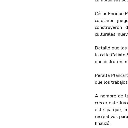
cumplan sus sue
César Enrique Pe
colocaron juego
construyeron d
culturales, nue
Detalló que los 
la calle Calixto
que disfruten m
Peralta Plancar
que los trabajos
A nombre de las
crecer este fra
este parque, m
recreativos para
finalizó. 