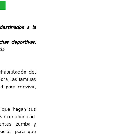
estinados a la 
has deportivas, 
ia
abilitación del 
a, las familias 
 para convivir, 
 que hagan sus 
ir con dignidad. 
ntes, zumba y 
acios para que 