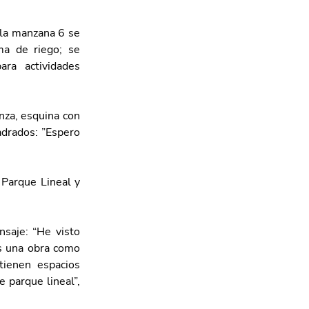
 la manzana 6 se 
ma de riego; se 
ra actividades 
nza, esquina con 
adrados: ”Espero 
Parque Lineal y 
saje: “He visto 
s una obra como 
ienen espacios 
 parque lineal”, 