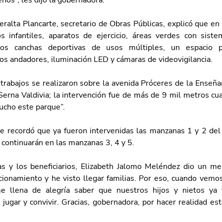
ños”, les dijo la gobernadora.
ralta Plancarte, secretario de Obras Públicas, explicó que en
s infantiles, aparatos de ejercicio, áreas verdes con siste
os canchas deportivas de usos múltiples, un espacio pa
vos andadores, iluminación LED y cámaras de videovigilancia.
trabajos se realizaron sobre la avenida Próceres de la Enseña
 Serna Valdivia; la intervención fue de más de 9 mil metros cu
ucho este parque”.
te recordó que ya fueron intervenidas las manzanas 1 y 2 del 
 continuarán en las manzanas 3, 4 y 5. 
 y los beneficiarios, Elizabeth Jalomo Meléndez dio un men
ccionamiento y he visto llegar familias. Por eso, cuando vemo
e llena de alegría saber que nuestros hijos y nietos ya t
 jugar y convivir. Gracias, gobernadora, por hacer realidad este