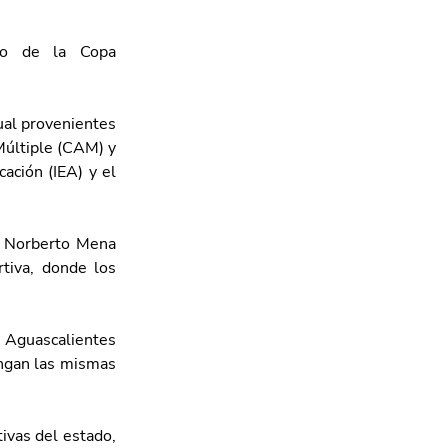
ro de la Copa 
ual provenientes 
últiple (CAM) y 
ación (IEA) y el 
 Norberto Mena 
tiva, donde los 
 Aguascalientes 
ngan las mismas 
vas del estado, 