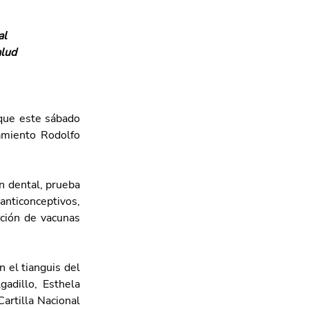
al
alud
que este sábado 
amiento Rodolfo 
n dental, prueba 
ticonceptivos, 
ción de vacunas 
 el tianguis del 
adillo, Esthela 
rtilla Nacional 