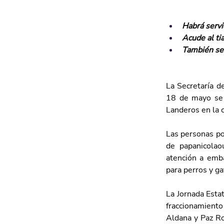
Habrá servi
Acude al tia
También se 
La Secretaría d
18 de mayo se r
Landeros en la c
Las personas pod
de papanicolao
atención a emba
para perros y ga
La Jornada Estat
fraccionamiento
Aldana y Paz Ro