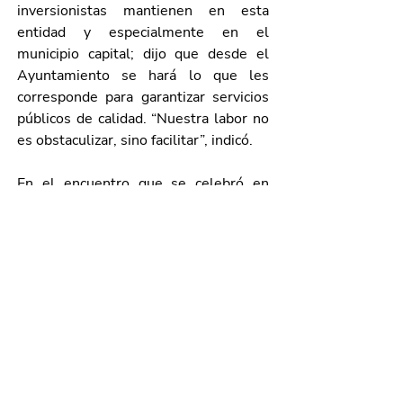
inversionistas mantienen en esta 
entidad y especialmente en el 
municipio capital; dijo que desde el 
Ayuntamiento se hará lo que les 
corresponde para garantizar servicios 
públicos de calidad. “Nuestra labor no 
es obstaculizar, sino facilitar”, indicó.
En el encuentro que se celebró en 
Palacio de Gobierno, también 
estuvieron presentes el titular de la 
Secretaría de Desarrollo Económico, 
Ciencia y Tecnología del Estado 
(Sedecyt), Esaú Garza de Vega; Jorge 
Armando Llamas Esparza, director 
general de la Agencia Estatal de 
Energía; Juan Jesús Jaime Romo, 
director general del Fideicomiso de 
Inversión y Administración de 