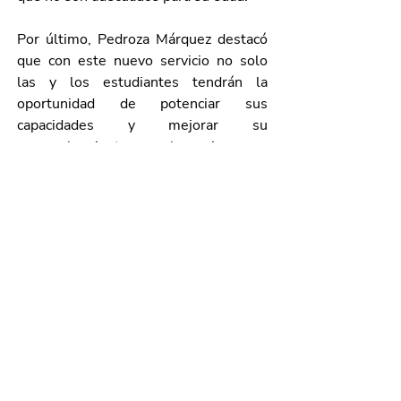
Por último, Pedroza Márquez destacó 
que con este nuevo servicio no solo 
las y los estudiantes tendrán la 
oportunidad de potenciar sus 
capacidades y mejorar su 
aprovechamiento escolar, sino que 
también será de gran utilidad para las 
maestras y maestros en la impartición 
de sus clases.
Galería de imágenes