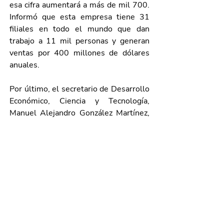
esa cifra aumentará a más de mil 700. 
Informó que esta empresa tiene 31 
filiales en todo el mundo que dan 
trabajo a 11 mil personas y generan 
ventas por 400 millones de dólares 
anuales.
Por último, el secretario de Desarrollo 
Económico, Ciencia y Tecnología, 
Manuel Alejandro González Martínez, 
comentó que gracias a sus ventajas 
competitivas y al talento de su gente, 
Aguascalientes registra una dinámica 
económica que le permite cerrar el año 
con una cifra histórica de casi 20 mil 
empleos y un crecimiento superior al 
cuatro por ciento; además de ser el 
quinto estado del país con más 
exportaciones y el séptimo con mayor 