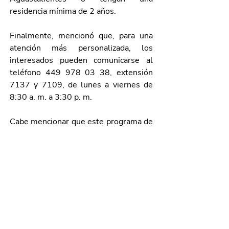
residencia mínima de 2 años.  
Finalmente, mencionó que, para una 
atención más personalizada, los 
interesados pueden comunicarse al 
teléfono 449 978 03 38, extensión 
7137 y 7109, de lunes a viernes de 
8:30 a. m. a 3:30 p. m.
Cabe mencionar que este programa de 
becas pertenece al Comité Técnico del 
Fideicomiso de Fondo de Becas para 
Estudiantes de Instituciones Públicas 
de Educación Superior en el Estado de 
Aguascalientes (FIBEIPES).