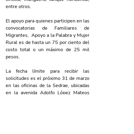
entre otros.
El apoyo para quienes participen en las 
convocatorias de Familiares de 
Migrantes,  Apoyo a la Palabra y Mujer 
Rural es de hasta un 75 por ciento del 
costo total o un máximo de 25 mil 
pesos.
La fecha límite para recibir las 
solicitudes es el próximo 31 de marzo 
en las oficinas de la Sedrae, ubicadas 
en la avenida Adolfo López Mateos 
No. 1509 Oriente, fraccionamiento 
Bona Gens, en la ciudad de 
Aguascalientes, en un horario de 9:00 
a 15:00 horas; para mayores informes, 
las y los interesados podrán 