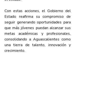
Con estas acciones, el Gobierno del 
Estado reafirma su compromiso de 
seguir generando oportunidades para 
que más jóvenes puedan alcanzar sus 
metas académicas y profesionales, 
consolidando a Aguascalientes como 
una tierra de talento, innovación y 
crecimiento.
En la reunión, también estuvo 
presente Lorena Martínez Rodríguez, 
enlace del Gobierno del Estado de 
Aguascalientes con el Gobierno 
federal.