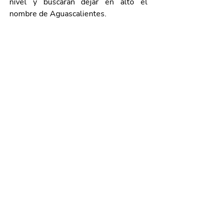
nivel y buscarán dejar en alto el 
nombre de Aguascalientes. 
El Gobierno del Estado, a través del 
Instituto del Deporte (IDEA), reafirma 
su compromiso con el desarrollo del 
talento deportivo local, por lo que 
brindará el respaldo necesario para 
que los atletas lleguen en óptimas 
condiciones a la competencia nacional.
Galería de imágenes