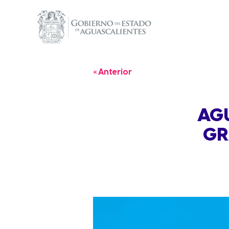
« Anterior
AGU
GR