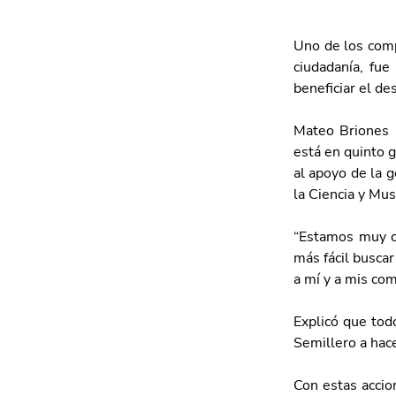
Uno de los comp
ciudadanía, fue
beneficiar el de
Mateo Briones P
está en quinto g
al apoyo de la g
la Ciencia y Mus
“Estamos muy co
más fácil buscar
a mí y a mis co
Explicó que todo
Semillero a hace
Con estas accio