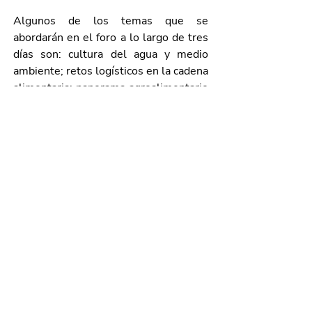
Algunos de los temas que se 
abordarán en el foro a lo largo de tres 
días son: cultura del agua y medio 
ambiente; retos logísticos en la cadena 
alimentaria; panorama agroalimentario 
2023; cooperación italiana para las 
pequeñas y medianas empresas; 
México, la gran oportunidad comercial 
en la región económica más 
competitiva del mundo T-MEC; 
vitivinicultura, la cadena de valor 
agroalimentaria más competitiva del 
mundo; transferencia tecnológica para 
el sector agropecuario desde la 
academia; entre muchos otros.