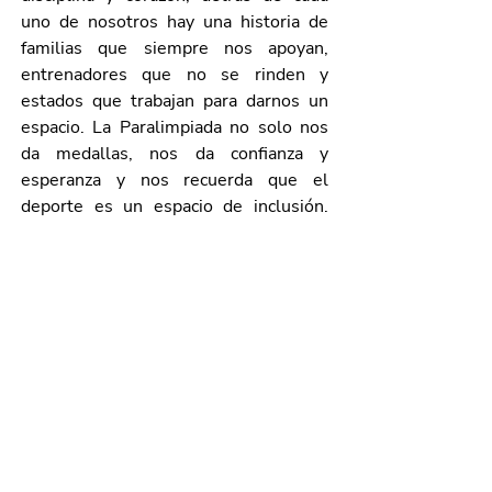
uno de nosotros hay una historia de 
familias que siempre nos apoyan, 
entrenadores que no se rinden y 
estados que trabajan para darnos un 
espacio. La Paralimpiada no solo nos 
da medallas, nos da confianza y 
esperanza y nos recuerda que el 
deporte es un espacio de inclusión. 
Gracias, de corazón, por acompañarnos 
y apoyarnos; sigamos soñando juntos, 
porque lo que hoy vivimos aquí es solo 
el inicio de lo que podemos lograr”, 
subrayó.
Los participantes contarán con 
servicios de hospedaje, alimentación, 
transporte adaptado, atención médica, 
seguridad y orientación turística, lo 