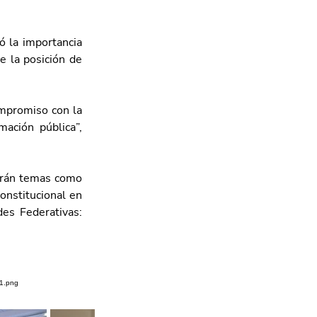
 la importancia 
e la posición de 
mpromiso con la 
ación pública”, 
arán temas como 
nstitucional en 
es Federativas: 