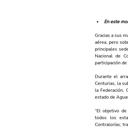
En este mom
Gracias a sus ni
aérea, pero sob
principales sed
Nacional de C
participación de
Durante el arra
Centurias, la su
la Federación, G
estado de Aguas
“El objetivo de
todos los esta
Contralorías; tr