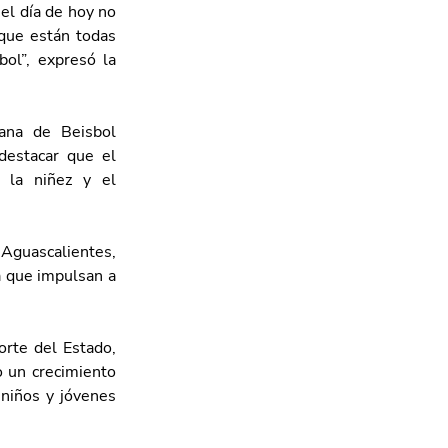
l día de hoy no 
que están todas 
ol”, expresó la 
ana de Beisbol 
destacar que el 
la niñez y el 
guascalientes, 
a que impulsan a 
rte del Estado, 
 un crecimiento 
niños y jóvenes 