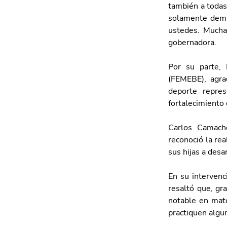
también a todas
solamente demue
ustedes. Muchas
gobernadora.
Por su parte, 
(FEMEBE), agrad
deporte repre
fortalecimiento 
Carlos Camacho
reconoció la rea
sus hijas a desa
En su intervenc
resaltó que, gr
notable en mate
practiquen algun