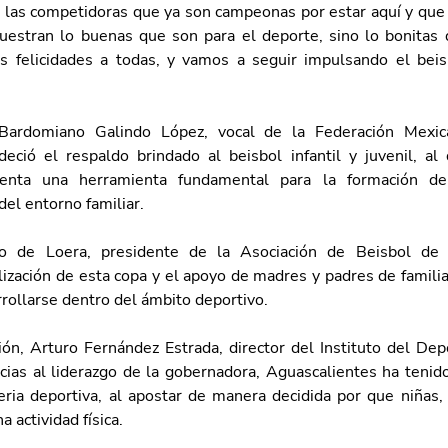
 las competidoras que ya son campeonas por estar aquí y que e
stran lo buenas que son para el deporte, sino lo bonitas 
 felicidades a todas, y vamos a seguir impulsando el beisb
Bardomiano Galindo López, vocal de la Federación Mexic
eció el respaldo brindado al beisbol infantil y juvenil, al 
senta una herramienta fundamental para la formación de 
del entorno familiar.
 de Loera, presidente de la Asociación de Beisbol de A
lización de esta copa y el apoyo de madres y padres de famili
rrollarse dentro del ámbito deportivo.
ión, Arturo Fernández Estrada, director del Instituto del Depo
acias al liderazgo de la gobernadora, Aguascalientes ha tenido
ria deportiva, al apostar de manera decidida por que niñas, 
a actividad física.