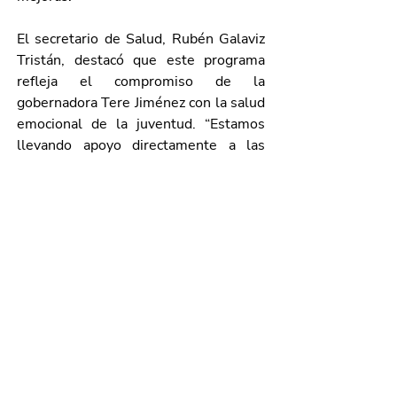
El secretario de Salud, Rubén Galaviz 
Tristán, destacó que este programa 
refleja el compromiso de la 
gobernadora Tere Jiménez con la salud 
emocional de la juventud. “Estamos 
llevando apoyo directamente a las 
escuelas, para que las y los jóvenes 
cuenten con herramientas que 
mejoren su vida y su desempeño 
escolar”, señaló.
Galería de imágenes