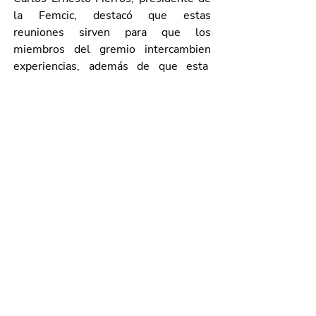
la Femcic, destacó que estas 
reuniones sirven para que los 
miembros del gremio intercambien 
experiencias, además de que esta  
retroalimentación favorece la 
implementación de acciones en 
beneficio directo de los estados y las 
ciudades.
Galería de imágenes