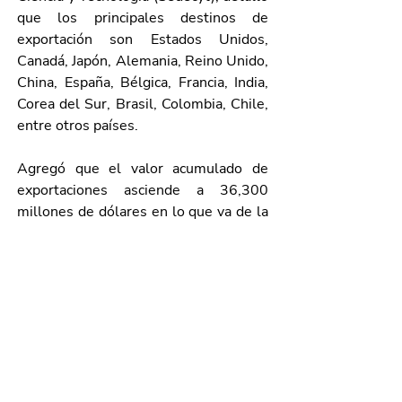
que los principales destinos de 
exportación son Estados Unidos, 
Canadá, Japón, Alemania, Reino Unido, 
China, España, Bélgica, Francia, India, 
Corea del Sur, Brasil, Colombia, Chile, 
entre otros países.
Agregó que el valor acumulado de 
exportaciones asciende a 36,300 
millones de dólares en lo que va de la 
administración de la gobernadora Tere 
Jiménez, resultado de las acciones y 
estrategias que se han emprendido 
para reforzar el desarrollo económico 
de Aguascalientes.