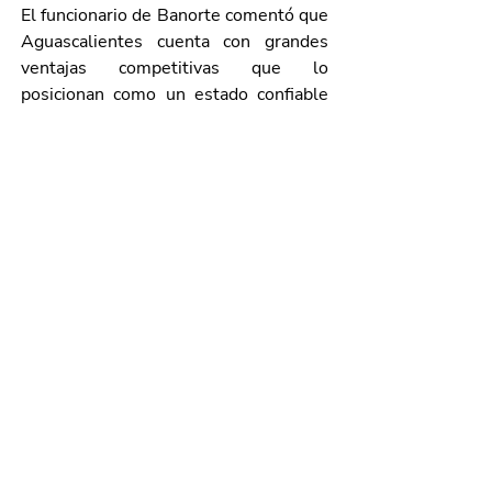
El funcionario de Banorte comentó que 
Aguascalientes cuenta con grandes 
ventajas competitivas que lo 
posicionan como un estado confiable 
para las inversiones, por lo que la 
institución financiera que representa 
seguirá abriendo sucursales en esta 
entidad.
“En Aguascalientes están dadas las 
condiciones para seguir invirtiendo y 
esto lo ven los inversionistas, porque 
si hay apego al Estado de Derecho, si 
hay seguridad, si se respira confianza, 
hay llegada de inversiones, que es lo 
que nosotros estamos viendo en toda 
esta dinámica financiera en la entidad; 
nosotros creemos que viene un 2026 
próspero para Aguascalientes”, 