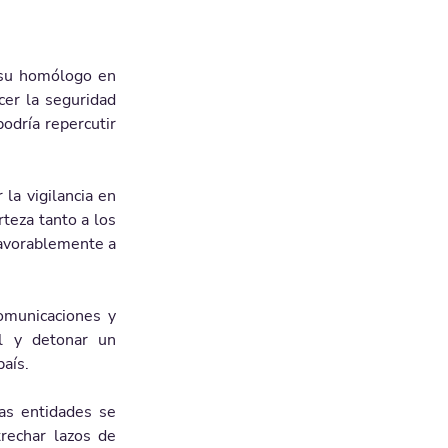
su homólogo en 
cer la seguridad 
odría repercutir 
la vigilancia en 
teza tanto a los 
favorablemente a 
omunicaciones y 
l y detonar un 
país.
as entidades se 
rechar lazos de 