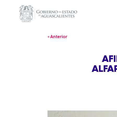
« Anterior
AF
ALFA