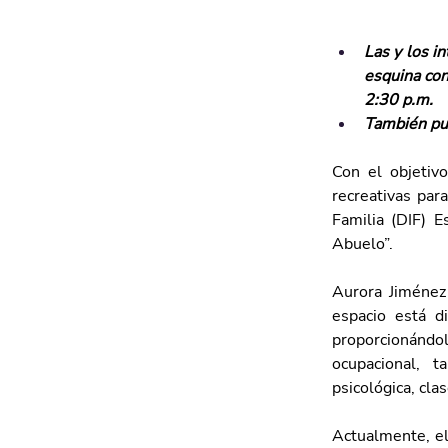
Las y los i
esquina con
2:30 p.m. 
También pu
Con el objetivo
recreativas par
Familia (DIF) E
Abuelo”.
Aurora Jiménez 
espacio está d
proporcionándo
ocupacional, ta
psicológica, cla
Actualmente, el