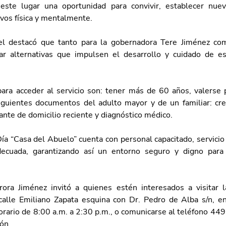
este lugar una oportunidad para convivir, establecer nuev
vos física y mentalmente.
el destacó que tanto para la gobernadora Tere Jiménez como
ar alternativas que impulsen el desarrollo y cuidado de es
para acceder al servicio son: tener más de 60 años, valerse 
iguientes documentos del adulto mayor y de un familiar: cred
te de domicilio reciente y diagnóstico médico.
ía “Casa del Abuelo” cuenta con personal capacitado, servicio
decuada, garantizando así un entorno seguro y digno para l
ora Jiménez invitó a quienes estén interesados a visitar la
calle Emiliano Zapata esquina con Dr. Pedro de Alba s/n, en
orario de 8:00 a.m. a 2:30 p.m., o comunicarse al teléfono 449
ón.