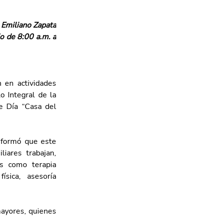
 Emiliano Zapata 
o de 8:00 a.m. a 
 en actividades 
 Integral de la 
e Día “Casa del 
nformó que este 
ares trabajan, 
s como terapia 
ísica, asesoría 
ayores, quienes 