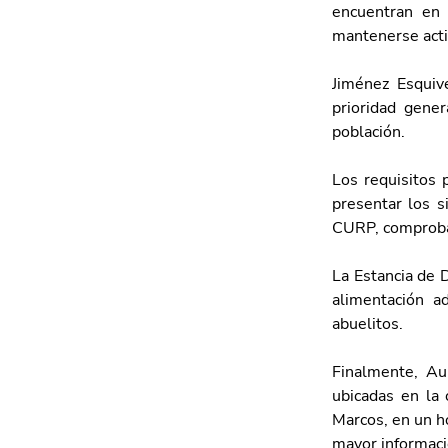
encuentran en 
mantenerse acti
Jiménez Esquiv
prioridad gener
población.
Los requisitos 
presentar los s
CURP, comproban
La Estancia de D
alimentación a
abuelitos.
Finalmente, Aur
ubicadas en la 
Marcos, en un h
mayor informaci