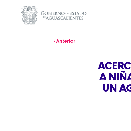
« Anterior
ACERC
A NIÑ
UN AG