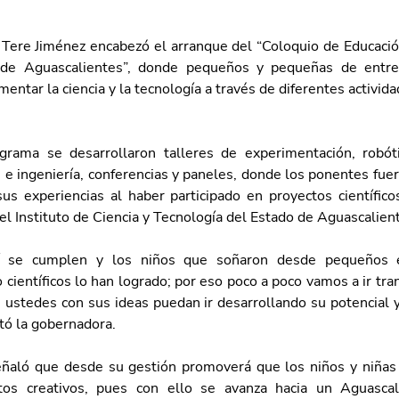
Tere Jiménez encabezó el arranque del “Coloquio de Educación 
 de Aguascalientes”, donde pequeños y pequeñas de entre
entar la ciencia y la tecnología a través de diferentes activid
rama se desarrollaron talleres de experimentación, robóti
e ingeniería, conferencias y paneles, donde los ponentes fuero
sus experiencias al haber participado en proyectos científicos
el Instituto de Ciencia y Tecnología del Estado de Aguascalie
í se cumplen y los niños que soñaron desde pequeños e
 científicos lo han logrado; por eso poco a poco vamos a ir tr
ustedes con sus ideas puedan ir desarrollando su potencial y
tó la gobernadora.
ñaló que desde su gestión promoverá que los niños y niñas 
tos creativos, pues con ello se avanza hacia un Aguascalie