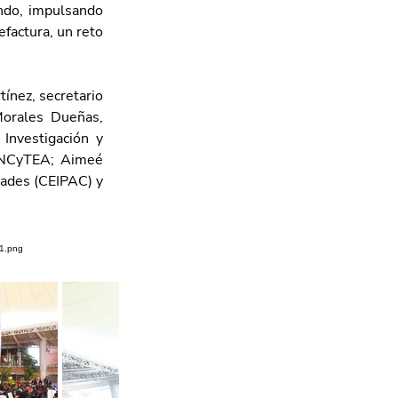
ndo, impulsando 
actura, un reto 
nez, secretario 
orales Dueñas, 
Investigación y 
 INCyTEA; Aimeé 
dades (CEIPAC) y 