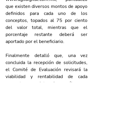
que existen diversos montos de apoyo 
definidos para cada uno de los 
conceptos, topados al 75 por ciento 
del valor total, mientras que el 
porcentaje restante deberá ser 
aportado por el beneficiario.
Finalmente detalló que, una vez 
concluida la recepción de solicitudes, 
el Comité de Evaluación revisará la 
viabilidad y rentabilidad de cada 
proyecto para determinar cuáles son 
aprobados, por lo que invitó a las y los 
interesados a consultar las reglas de 
operación y requisitos de participación 
en dicha plataforma o al teléfono 449 
910 2611 extensión 5908.