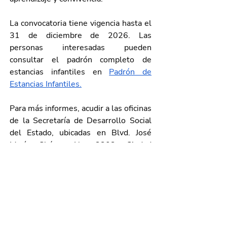
La convocatoria tiene vigencia hasta el 
31 de diciembre de 2026. Las 
personas interesadas pueden 
consultar el padrón completo de 
estancias infantiles en 
Padrón de 
Estancias Infantiles
.
Para más informes, acudir a las oficinas 
de la Secretaría de Desarrollo Social 
del Estado, ubicadas en Blvd. José 
María Chávez No. 3202, Ciudad 
Industrial, de 8:00 a 15:30 horas, o a 
la Casa del Bien Común más cercana. 
También pueden comunicarse al 
teléfono 449 910 21 21, extensión 
4285.