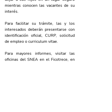
mientras conocen las vacantes de su 
interés.
Para facilitar su trámite, las y los 
interesados deberán presentarse con 
identificación oficial, CURP, solicitud 
de empleo o curriculum vitae.
Para mayores informes, visitar las 
oficinas del SNEA en el Ficotrece, en 
Av. Manuel Gómez Morín s/n, Nave 55, 
col. Ferronales, de lunes a viernes, de 
8:00 a 15:30 horas; o bien, 
comunicarse al 449 910 25 89, 
extensión 5900.