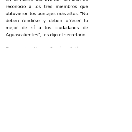
reconoció a los tres miembros que 
obtuvieron los puntajes más altos. “No 
deben rendirse y deben ofrecer lo 
mejor de sí a los ciudadanos de 
Aguascalientes", les dijo el secretario.
Finalmente, Alonso García señaló que 
se homologará la capacitación para 
todos los elementos que forman parte 
de los grupos especiales de las 
Policías Municipales de la entidad.
Galería de imágenes