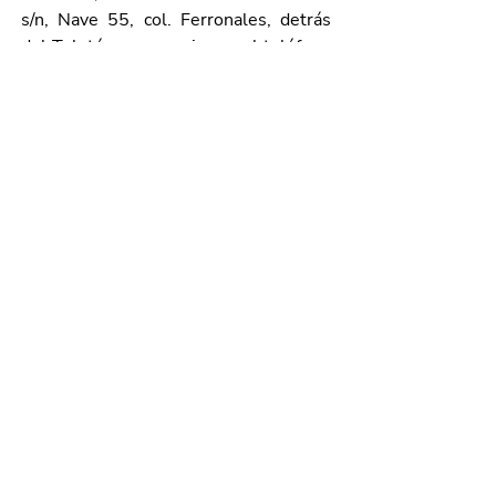
s/n, Nave 55, col. Ferronales, detrás 
del Teletón; o comunicarse 
al teléfono 
449 910 25 89, extensión 5900.
Galería de imágenes