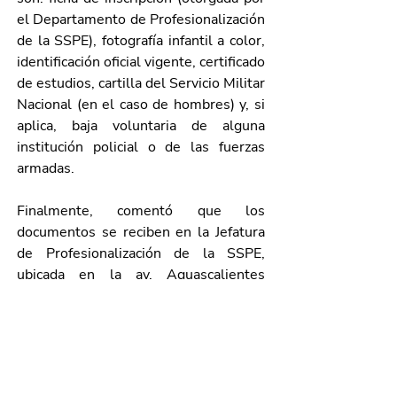
el Departamento de Profesionalización 
de la SSPE), fotografía infantil a color, 
identificación oficial vigente, certificado 
de estudios, cartilla del Servicio Militar 
Nacional (en el caso de hombres) y, si 
aplica, baja voluntaria de alguna 
institución policial o de las fuerzas 
armadas.
Finalmente, comentó que los 
documentos se reciben en la Jefatura 
de Profesionalización de la SSPE, 
ubicada en la av. Aguascalientes 
Oriente s/n, colonia Ex-Ejido 
Ojocaliente, de lunes a viernes, de 
8:30 a 20:00 horas, y los fines de 
semana, de 9:00 a 13:00 horas. Para 
más informes, está disponible el 