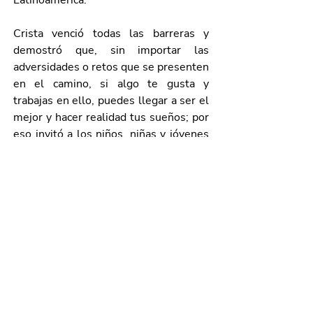
Latinoamérica. 
Crista venció todas las barreras y 
demostró que, sin importar las 
adversidades o retos que se presenten 
en el camino, si algo te gusta y 
trabajas en ello, puedes llegar a ser el 
mejor y hacer realidad tus sueños; por 
eso invitó a los niños, niñas y jóvenes 
de Aguascalientes a pensar en grande, 
pues las únicas limitaciones que 
existen son aquellas que cada uno 
puede ponerse a sí mismo.
Galería de imágenes