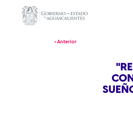
« Anterior
"R
CON
SUEÑO