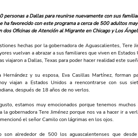
0 personas a Dallas para reunirse nuevamente con sus familia
se ha favorecido con este programa a cerca de 500 adultos ma
n dos Oficinas de Atención al Migrante en Chicago y Los Ánge
estiones hechas por la gobernadora de Aguascalientes, Tere Ji
res vuelvan a abrazar a sus familiares que viven en Estados U
s viajaron a Dallas, Texas para poder hacer realidad este sueñ
 Hernández y su esposa, Eva Casillas Martínez, forman pa
oy viajan a Estados Unidos a reencontrarse con sus siet
ndiana, después de 18 años de no verlos.
usto, estamos muy emocionados porque tenemos muchos añ
a la gobernadora Tere Jiménez porque nos va a hacer ir a verlo
mencionó el señor Camilo con lágrimas en los ojos.
 son alrededor de 500 los aguascalentenses que desde e