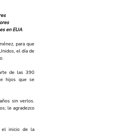
res
yores
les en EUA  
ménez, para que 
nidos, el día de 
o.
rte de las 390 
e hijos que se 
os sin verlos. 
s; le agradezco 
l inicio de la 