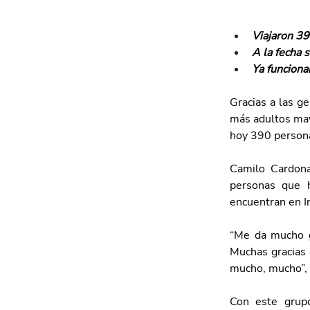
Viajaron 39
A la fecha 
Ya funciona
Gracias a las g
más adultos mayo
hoy 390 persona
Camilo Cardona
personas que h
encuentran en I
“Me da mucho g
Muchas gracias 
mucho, mucho”, 
Con este grupo