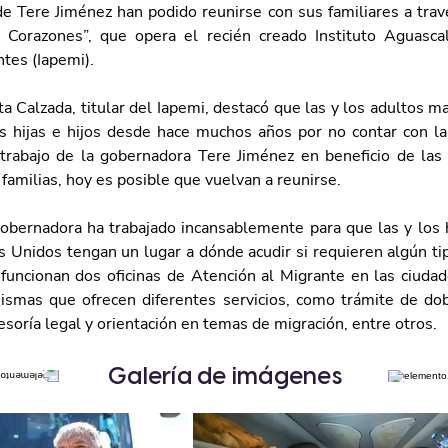
de Tere Jiménez han podido reunirse con sus familiares a trav
 Corazones”, que opera el recién creado Instituto Aguascal
tes (Iapemi).
ta Calzada, titular del Iapemi, destacó que las y los adultos m
s hijas e hijos desde hace muchos años por no contar con la 
 trabajo de la gobernadora Tere Jiménez en beneficio de las
familias, hoy es posible que vuelvan a reunirse. 
obernadora ha trabajado incansablemente para que las y los h
s Unidos tengan un lugar a dónde acudir si requieren algún tip
a funcionan dos oficinas de Atención al Migrante en las ciuda
smas que ofrecen diferentes servicios, como trámite de dobl
asesoría legal y orientación en temas de migración, entre otros.
Galería de imágenes