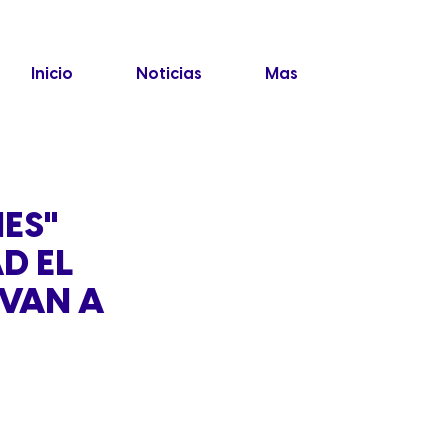
Inicio
Noticias
Mas
ES"
D EL
LVAN A